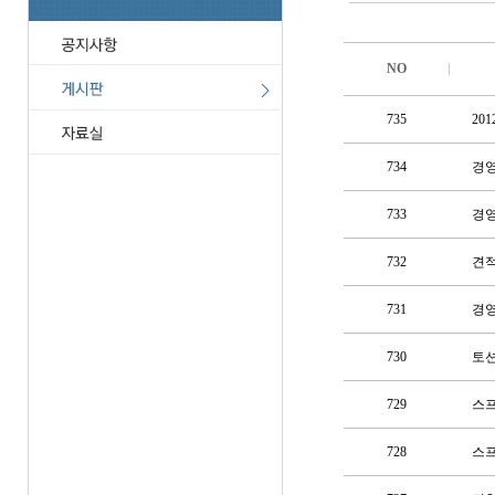
NO
735
20
734
경영
733
경영
732
견
731
경영
730
토션
729
스프
728
스프