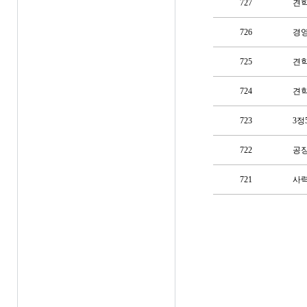
727
견
726
경
725
견
724
견학
723
3정
722
공장
721
사력