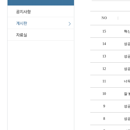
NO
15
혁
14
성
13
성
12
성
11
너무
10
잘 
9
성공
8
성