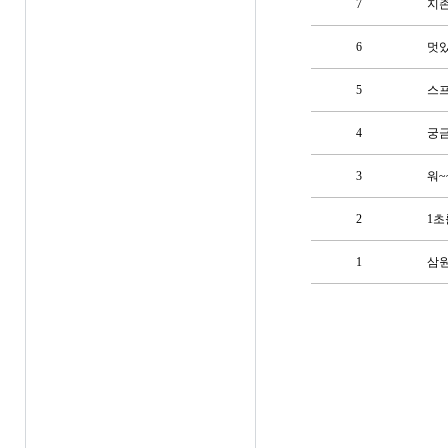
7
지존
6
멋있
5
스프
4
궁금
3
워~
2
1초
1
삼원