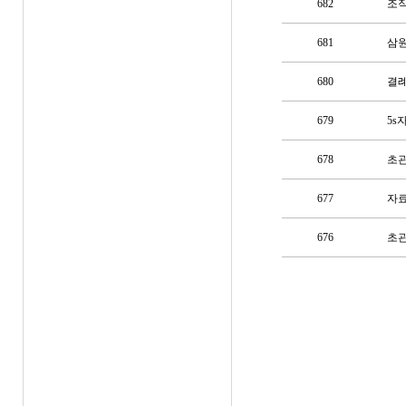
682
조
681
삼원
680
결례
679
5s
678
초관
677
자료
676
초관