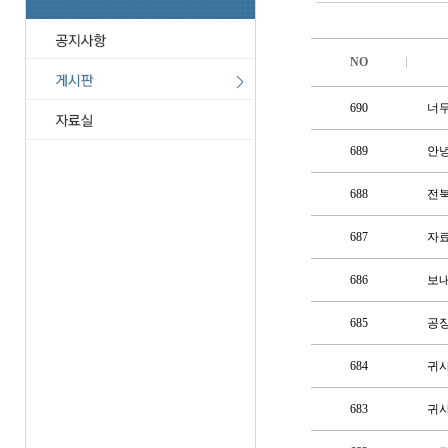
NO
690
너무
689
안녕
688
전북
687
자
686
보내
685
공장
684
귀사
683
귀사