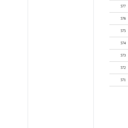
577
576
575
574
573
572
571