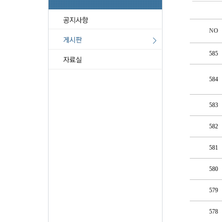
NO
585
584
583
582
581
580
579
578