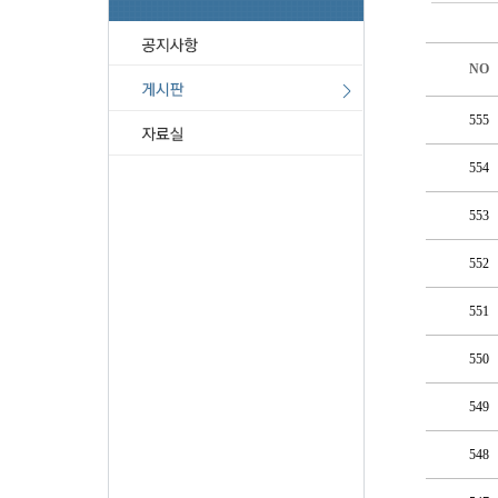
NO
555
554
553
552
551
550
549
548