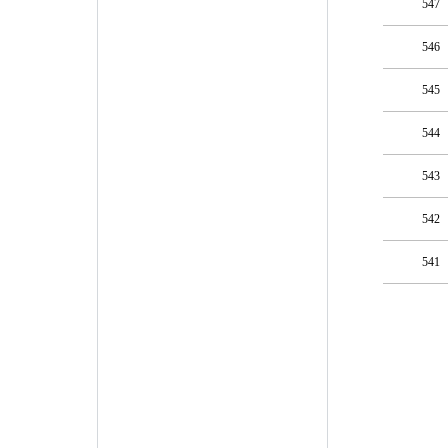
547
546
545
544
543
542
541