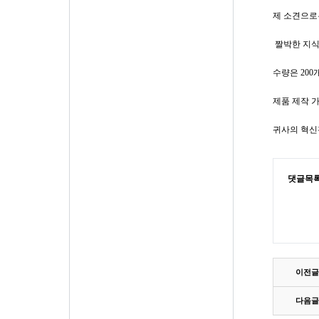
제 소견으
짤박한 지식
수량은 200
제품 제작 
귀사의 혁신
댓글목
이전글
다음글