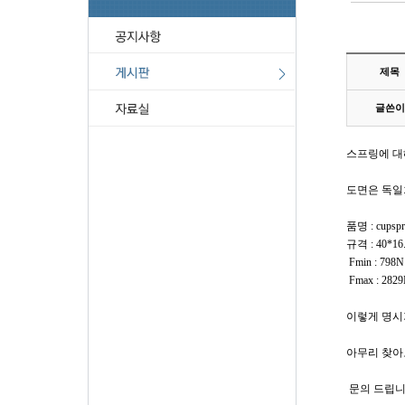
제목
글쓴이
스프링에 대
도면은 독일
품명 : cupspr
규격 : 40*16
Fmin : 798N
Fmax : 282
이렇게 명시
아무리 찾아
문의 드립니