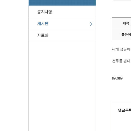
제목
글쓴이
새해 성공하십
건투를 빕니
898989
댓글목