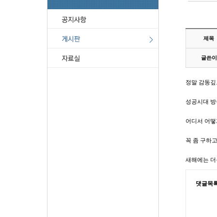
제목
글쓴이
정말 감동깊
성공시대 방
어디서 어떻
꼭 좀 구하
새해에는 더
댓글목