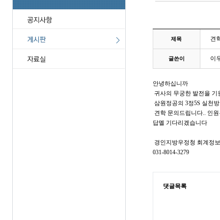
견
제목
이
글쓴이
안녕하십니까
귀사의 무궁한 발전을 기
삼원정공의 3정5S 실천
견학 문의드립니다.. 인원
답멜 기다리겠습니다
경인지방우정청 회계정보
031-8014-3279
댓글목록